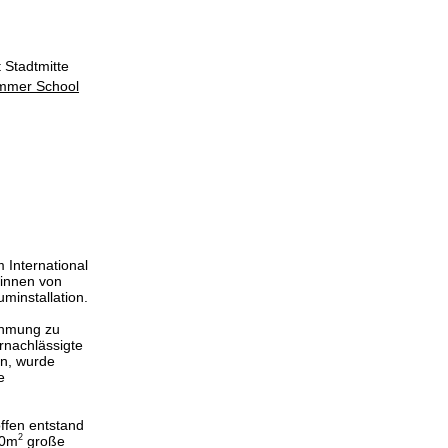
 Stadtmitte
ummer School
International
*innen von
uminstallation.
ehmung zu
rnachlässigte
rn, wurde
e
offen entstand
2
50m
große