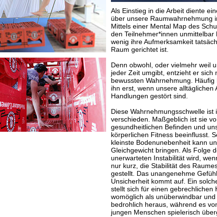
Als Einstieg in die Arbeit diente ei
über unsere Raumwahrnehmung im
Mittels einer Mental Map des Sch
den Teilnehmer*innen unmittelbar 
wenig ihre Aufmerksamkeit tatsäch
Raum gerichtet ist.
Denn obwohl, oder vielmehr weil 
jeder Zeit umgibt, entzieht er sich
bewussten Wahrnehmung. Häufig 
ihn erst, wenn unsere alltäglichen
Handlungen gestört sind.
Diese Wahrnehmungsschwelle ist in
verschieden. Maßgeblich ist sie 
gesundheitlichen Befinden und un
körperlichen Fitness beeinflusst. 
kleinste Bodenunebenheit kann u
Gleichgewicht bringen. Als Folge d
unerwarteten Instabilität wird, we
nur kurz, die Stabilität des Raume
gestellt. Das unangenehme Gefühl
Unsicherheit kommt auf. Ein solch
stellt sich für einen gebrechlichen
womöglich als unüberwindbar und
bedrohlich heraus, während es vo
jungen Menschen spielerisch über