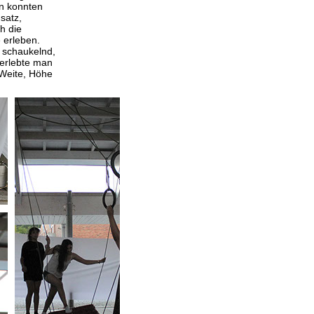
en konnten
satz,
h die
 erleben.
, schaukelnd,
 erlebte man
 Weite, Höhe