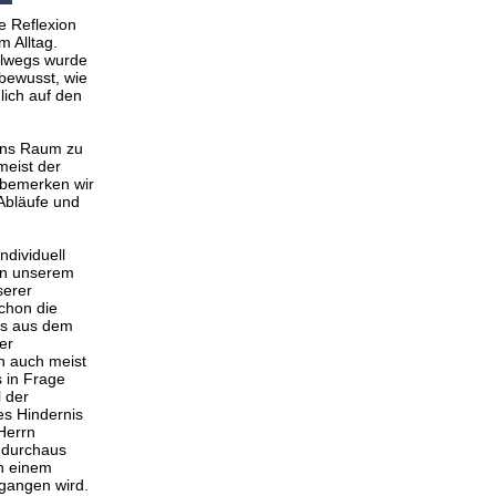
ne Reflexion
 Alltag.
ulwegs wurde
bewusst, wie
lich auf den
uns Raum zu
 meist der
bemerken wir
 Abläufe und
dividuell
von unserem
serer
Schon die
ns aus dem
er
nn auch meist
s in Frage
 der
es Hindernis
 Herrn
 durchaus
n einem
gangen wird.